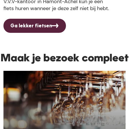
V.V.V-kantoor in Hamont-Achel kun je een
fiets huren wanneer je deze zelf niet bij hebt.
Ga lekker fietsen
Maak je bezoek compleet
E
t
e
n
e
n
d
r