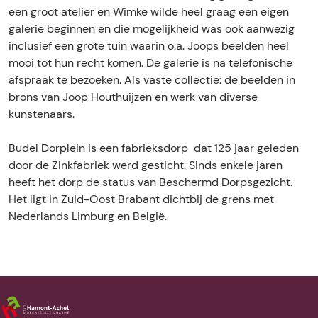
5
e
i
5
een groot atelier en Wimke wilde heel graag een eigen
5
e
galerie beginnen en die mogelijkheid was ook aanwezig
5
5
inclusief een grote tuin waarin o.a. Joops beelden heel
5
mooi tot hun recht komen. De galerie is na telefonische
afspraak te bezoeken. Als vaste collectie: de beelden in
brons van Joop Houthuijzen en werk van diverse
kunstenaars.
Budel Dorplein is een fabrieksdorp dat 125 jaar geleden
door de Zinkfabriek werd gesticht. Sinds enkele jaren
heeft het dorp de status van Beschermd Dorpsgezicht.
Het ligt in Zuid-Oost Brabant dichtbij de grens met
Nederlands Limburg en België.