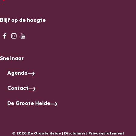
Blijf op de hoogte
F
I
Y
a
n
o
c
s
u
Snel naar
e
t
T
b
a
u
Agenda
o
g
b
o
r
e
Contact
k
a
D
D
m
e
De Groote Heide
e
D
G
G
e
r
r
G
o
o
r
o
o
o
t
© 2026 De Groote Heide |
Disclaimer
|
Privacystatement