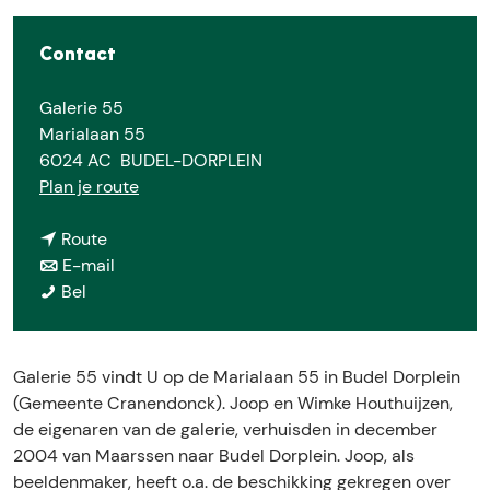
E
Contact
Galerie 55
Marialaan 55
6024 AC
BUDEL-DORPLEIN
n
Plan je route
a
n
a
Route
a
n
r
E-mail
G
a
a
G
Bel
a
r
a
a
l
G
r
l
e
a
G
e
Galerie 55 vindt U op de Marialaan 55 in Budel Dorplein
r
l
a
r
(Gemeente Cranendonck). Joop en Wimke Houthuijzen,
i
e
l
i
de eigenaren van de galerie, verhuisden in december
e
r
e
e
2004 van Maarssen naar Budel Dorplein. Joop, als
5
i
r
5
beeldenmaker, heeft o.a. de beschikking gekregen over