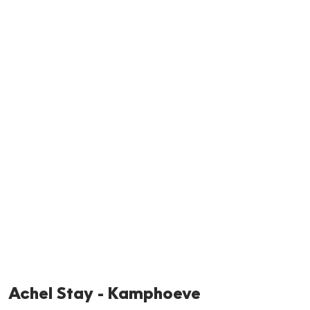
Neem me
vandaag
Achel Stay - Kamphoeve