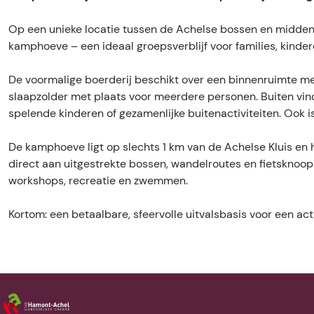
y
t
S
l
y
-
a
t
S
-
Op een unieke locatie tussen de Achelse bossen en midden 
K
y
a
t
K
kamphoeve – een ideaal groepsverblijf voor families, kinde
a
-
y
a
a
m
K
-
y
m
De voormalige boerderij beschikt over een binnenruimte met
p
a
K
-
p
slaapzolder met plaats voor meerdere personen. Buiten vind
h
m
a
K
h
spelende kinderen of gezamenlijke buitenactiviteiten. Ook 
o
p
m
a
o
e
h
p
m
e
De kamphoeve ligt op slechts 1 km van de Achelse Kluis en h
v
o
h
p
v
direct aan uitgestrekte bossen, wandelroutes en fietsknoop
e
e
o
h
e
workshops, recreatie en zwemmen.
v
e
o
e
v
e
Kortom: een betaalbare, sfeervolle uitvalsbasis voor een ac
e
v
e