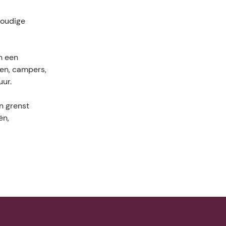
voudige
n een
ten, campers,
uur.
n grenst
ën,