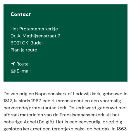
E
Contact
Het Protestants kerkje
Dr. A. Mathijsenstraat 7
6021 CK
Budel
n
Plan je route
a
n
a
Route
a
n
r
E-mail
a
a
H
r
a
e
H
r
t
De van origine Napoleonskerk of Lodewijkkerk, gebouwd in
e
H
K
1812, is sinds 1967 een rijksmonument en een voormalig
t
e
e
hervormde/protestantse kerk. De kerk werd gebouwd met
K
t
r
afbraakmaterialen van de Fransiscanessenkerk uit het
e
K
k
naburige Achel (België). Het is een eenvoudig, driezijdig
r
e
j
gesloten kerk met een torentje/pinakel op het dak. In 1863