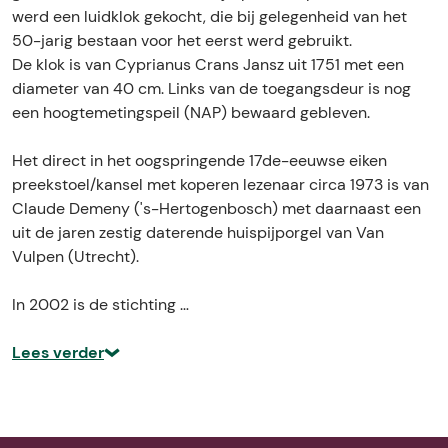
k
r
e
werd een luidklok gekocht, die bij gelegenheid van het
j
k
50-jarig bestaan voor het eerst werd gebruikt.
e
j
De klok is van Cyprianus Crans Jansz uit 1751 met een
e
diameter van 40 cm. Links van de toegangsdeur is nog
een hoogtemetingspeil (NAP) bewaard gebleven.
Het direct in het oogspringende 17de-eeuwse eiken
preekstoel/kansel met koperen lezenaar circa 1973 is van
Claude Demeny ('s-Hertogenbosch) met daarnaast een
uit de jaren zestig daterende huispijporgel van Van
Vulpen (Utrecht).
In 2002 is de stichting …
Lees verder