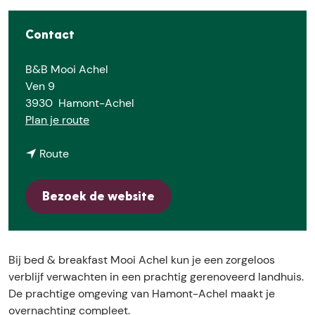
E
Contact
B&B Mooi Achel
Ven 9
3930
Hamont-Achel
n
Plan je route
a
n
a
Route
a
r
a
B
Bezoek de website
r
&
B
B
&
M
B
o
Bij bed & breakfast Mooi Achel kun je een zorgeloos
M
o
verblijf verwachten in een prachtig gerenoveerd landhuis.
o
i
De prachtige omgeving van Hamont-Achel maakt je
o
A
overnachting compleet.