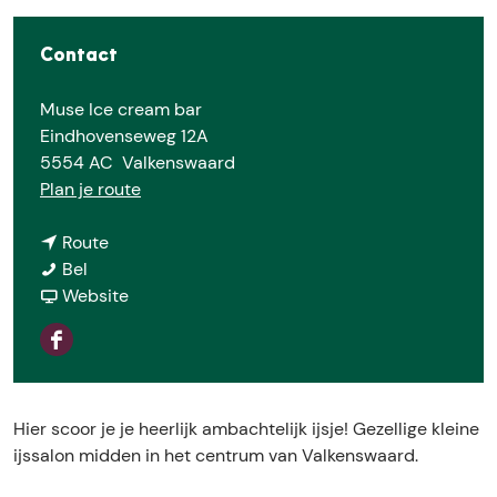
E
Contact
Muse Ice cream bar
Eindhovenseweg 12A
5554 AC
Valkenswaard
n
Plan je route
a
n
a
Route
M
a
r
Bel
u
a
v
M
Website
s
r
a
u
e
M
n
s
F
I
u
M
e
a
c
s
u
I
c
e
e
s
c
Hier scoor je je heerlijk ambachtelijk ijsje! Gezellige kleine
e
C
I
e
e
ijssalon midden in het centrum van Valkenswaard.
b
r
c
I
C
o