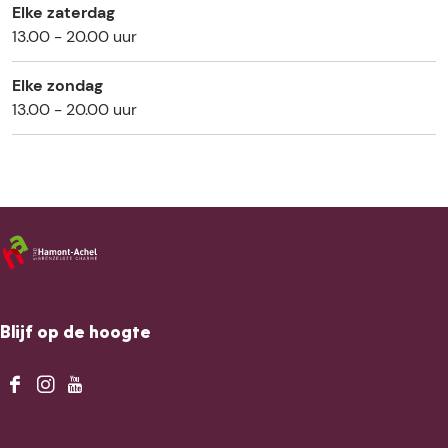
Elke zaterdag
13.00 - 20.00 uur
Elke zondag
13.00 - 20.00 uur
Blijf op de hoogte
F
I
Y
a
n
o
c
s
u