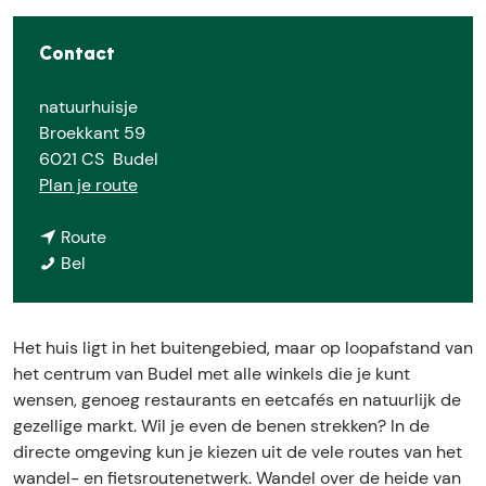
E
Contact
natuurhuisje
Broekkant 59
6021 CS
Budel
n
Plan je route
a
n
a
Route
N
a
r
Bel
a
a
N
t
r
a
u
N
t
Het huis ligt in het buitengebied, maar op loopafstand van
u
a
u
het centrum van Budel met alle winkels die je kunt
r
t
u
wensen, genoeg restaurants en eetcafés en natuurlijk de
h
u
r
gezellige markt. Wil je even de benen strekken? In de
u
u
h
directe omgeving kun je kiezen uit de vele routes van het
i
r
u
wandel- en fietsroutenetwerk. Wandel over de heide van