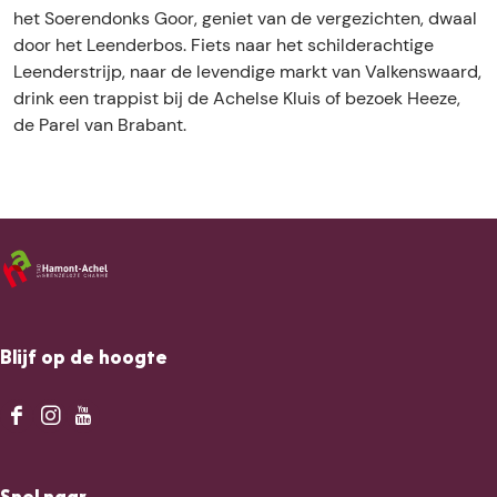
s
h
i
het Soerendonks Goor, geniet van de vergezichten, dwaal
j
u
s
door het Leenderbos. Fiets naar het schilderachtige
e
i
j
Leenderstrijp, naar de levendige markt van Valkenswaard,
B
s
e
drink een trappist bij de Achelse Kluis of bezoek Heeze,
r
j
B
de Parel van Brabant.
o
e
r
e
B
o
k
r
e
k
o
k
a
e
k
n
k
a
t
k
n
a
t
n
Blijf op de hoogte
t
F
I
Y
a
n
o
c
s
u