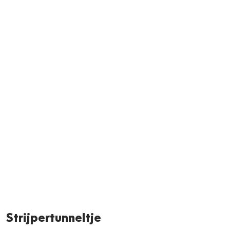
Neem m
Strijpertunneltje