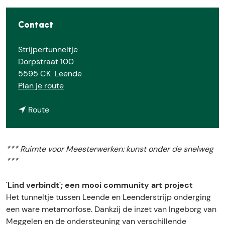
Contact
Strijpertunneltje
Dorpstraat 100
5595 CK
Leende
n
Plan je route
a
n
a
Route
a
r
a
S
r
t
*** Ruimte voor Meesterwerken: kunst onder de snelweg
S
r
***
t
i
r
j
'Lind verbindt'; een mooi community art project
i
p
Het tunneltje tussen Leende en Leenderstrijp onderging
j
e
een ware metamorfose. Dankzij de inzet van Ingeborg van
p
r
Meggelen en de ondersteuning van verschillende