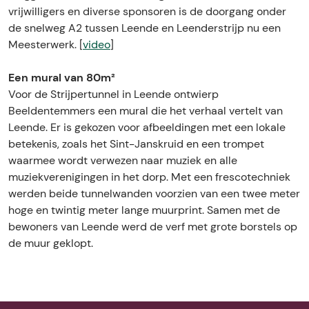
e
t
vrijwilligers en diverse sponsoren is de doorgang onder
r
u
de snelweg A2 tussen Leende en Leenderstrijp nu een
t
n
Meesterwerk. [
video
]
u
n
n
e
Een mural van 80m²
n
l
Voor de Strijpertunnel in Leende ontwierp
e
t
Beeldentemmers een mural die het verhaal vertelt van
l
j
Leende. Er is gekozen voor afbeeldingen met een lokale
t
e
betekenis, zoals het Sint-Janskruid en een trompet
j
waarmee wordt verwezen naar muziek en alle
e
muziekverenigingen in het dorp. Met een frescotechniek
werden beide tunnelwanden voorzien van een twee meter
hoge en twintig meter lange muurprint. Samen met de
bewoners van Leende werd de verf met grote borstels op
de muur geklopt.