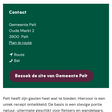
E
Contact
Gemeente Pelt
Oude Markt 2
3900
Pelt
n
Plan je route
a
n
a
Route
P
a
r
Bel
e
a
P
l
r
e
Bezoek de site van Gemeente Pelt
t
P
l
e
t
l
t
Pelt heeft zijn gasten heel wat te bieden. Hiervoor is een
uniek recept ontwikkeld. De basis is een stevige portie
natuur, uitermate geschikt voor fietsers en wandelaars.