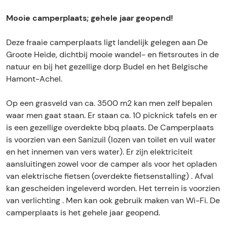
a
p
r
a
o
a
l
p
a
Mooie camperplaats; gehele jaar geopend!
k
t
a
l
t
C
s
a
a
s
Deze fraaie camperplaats ligt landelijk gelegen aan De
a
B
t
a
B
Groote Heide, dichtbij mooie wandel- en fietsroutes in de
m
u
s
t
u
natuur en bij het gezellige dorp Budel en het Belgische
p
d
B
s
d
Hamont-Achel.
e
e
u
B
e
r
l
d
u
l
Op een grasveld van ca. 3500 m2 kan men zelf bepalen
p
e
d
waar men gaat staan. Er staan ca. 10 picknick tafels en er
l
l
e
is een gezellige overdekte bbq plaats. De Camperplaats
a
l
is voorzien van een Sanizuil (lozen van toilet en vuil water
a
en het innemen van vers water). Er zijn elektriciteit
t
aansluitingen zowel voor de camper als voor het opladen
s
van elektrische fietsen (overdekte fietsenstalling) . Afval
B
kan gescheiden ingeleverd worden. Het terrein is voorzien
u
van verlichting . Men kan ook gebruik maken van Wi-Fi. De
d
camperplaats is het gehele jaar geopend.
e
l