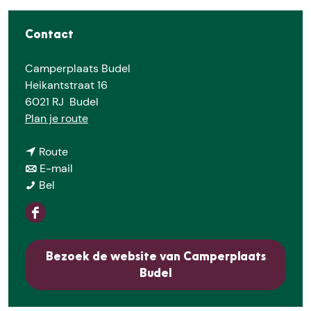
Contact
Camperplaats Budel
Heikantstraat 16
6021 RJ
Budel
n
Plan je route
a
n
a
Route
a
n
r
E-mail
C
a
a
C
Bel
a
r
a
a
m
C
r
m
F
p
a
C
p
a
e
m
a
e
c
Bezoek de website van Camperplaats
r
p
m
r
e
Budel
p
e
p
p
b
l
r
e
l
o