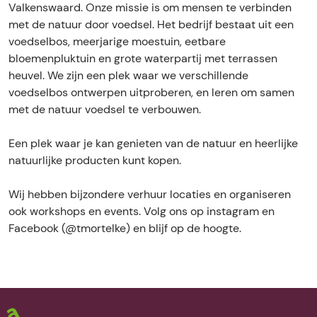
o
l
e
s
o
Valkenswaard. Onze missie is om mensen te verbinden
o
g
s
b
l
e
s
met de natuur door voedsel. Het bedrijf bestaat uit een
o
r
'
o
b
l
'
voedselbos, meerjarige moestuin, eetbare
k
a
t
s
o
b
t
bloemenpluktuin en grote waterpartij met terrassen
V
m
M
'
s
o
M
heuvel. We zijn een plek waar we verschillende
o
V
o
t
'
s
o
voedselbos ontwerpen uitproberen, en leren om samen
e
o
r
M
t
'
r
met de natuur voedsel te verbouwen.
d
e
t
o
M
t
t
s
d
e
r
o
M
e
Een plek waar je kan genieten van de natuur en heerlijke
e
s
l
t
r
o
l
natuurlijke producten kunt kopen.
l
e
k
e
t
r
k
b
l
e
l
e
t
e
Wij hebben bijzondere verhuur locaties en organiseren
o
b
k
l
e
ook workshops en events. Volg ons op instagram en
s
o
e
k
l
Facebook (@tmortelke) en blijf op de hoogte.
'
s
e
k
t
'
e
M
t
o
M
r
o
t
r