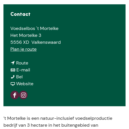
E
Contact
Voedselbos 't Mortelke
Het Mortelke 3
5556 XD
Valkenswaard
n
Plan je route
a
n
a
Route
a
n
r
E-mail
V
a
a
V
Bel
o
r
a
v
o
Website
e
V
r
a
e
d
o
V
n
d
F
I
s
e
o
V
s
a
n
e
d
e
o
e
c
s
l
s
d
e
l
’t Mortelke is een natuur-inclusief voedselproductie
e
t
b
e
s
d
b
bedrijf van 3 hectare in het buitengebied van
b
a