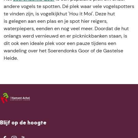
E
V
g
andere vogels te spotten. Dé plek waar vele vogelspotters
o
e
te vinden zijn, is vogelkijkhut 'Hou it Moi'. Deze hut
g
l
is gelegen aan een plas en je spot hier reigers,
e
k
waterpiepers, eenden en nog veel meer. Doordat de hut
l
i
onlangs werd vernieuwd en er picknickbanken staan, is
k
j
dit ook een ideale plek voor een pauze tijdens een
i
k
wandeling over het Soerendonks Goor of de Gastelse
j
h
Heide.
k
u
h
t
u
'
t
H
'
o
H
u
o
i
u
t
i
M
Blijf op de hoogte
t
o
M
i