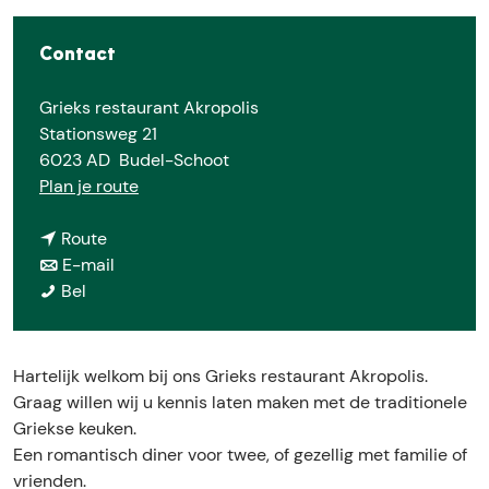
E
Contact
Grieks restaurant Akropolis
Stationsweg 21
6023 AD
Budel-Schoot
n
Plan je route
a
n
a
Route
a
n
r
E-mail
G
a
a
G
Bel
r
r
a
r
i
G
r
i
e
r
G
e
Hartelijk welkom bij ons Grieks restaurant Akropolis.
k
i
r
k
Graag willen wij u kennis laten maken met de traditionele
s
e
i
s
Griekse keuken.
r
k
e
r
Een romantisch diner voor twee, of gezellig met familie of
e
s
k
e
vrienden.