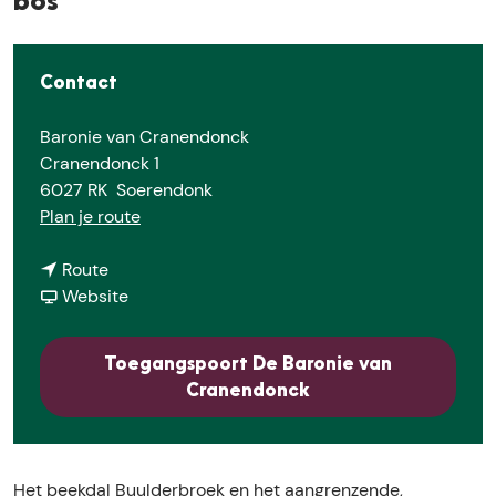
bos
E
Contact
Baronie van Cranendonck
Cranendonck 1
6027 RK
Soerendonk
n
Plan je route
a
n
a
Route
a
v
r
Website
a
a
B
r
n
u
Toegangspoort De Baronie van
B
B
u
Cranendonck
u
u
l
u
u
d
l
l
e
d
d
r
Het beekdal Buulderbroek en het aangrenzende,