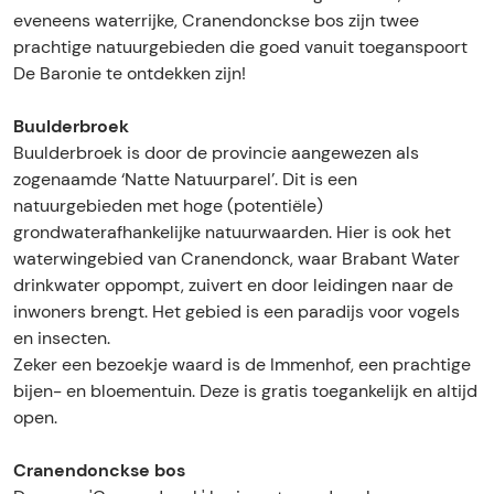
e
e
b
eveneens waterrijke, Cranendonckse bos zijn twee
r
r
r
prachtige natuurgebieden die goed vanuit toeganspoort
b
b
o
De Baronie te ontdekken zijn!
r
r
e
o
o
k
Buulderbroek
e
e
e
Buulderbroek is door de provincie aangewezen als
k
k
n
zogenaamde ‘Natte Natuurparel’. Dit is een
e
e
h
natuurgebieden met hoge (potentiële)
n
n
e
grondwaterafhankelijke natuurwaarden. Hier is ook het
h
h
t
waterwingebied van Cranendonck, waar Brabant Water
e
e
C
drinkwater oppompt, zuivert en door leidingen naar de
t
t
r
inwoners brengt. Het gebied is een paradijs voor vogels
C
C
a
en insecten.
r
r
n
Zeker een bezoekje waard is de Immenhof, een prachtige
a
a
e
bijen- en bloementuin. Deze is gratis toegankelijk en altijd
n
n
n
open.
e
e
d
n
n
o
Cranendonckse bos
d
d
n