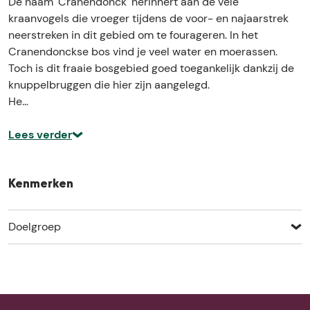
De naam 'Cranendonck' herinnert aan de vele
o
o
c
kraanvogels die vroeger tijdens de voor- en najaarstrek
n
n
k
neerstreken in dit gebied om te fourageren. In het
c
c
s
Cranendonckse bos vind je veel water en moerassen.
k
k
e
Toch is dit fraaie bosgebied goed toegankelijk dankzij de
s
s
b
knuppelbruggen die hier zijn aangelegd.
e
e
o
He…
b
b
s
o
o
Lees verder
s
s
Kenmerken
Doelgroep