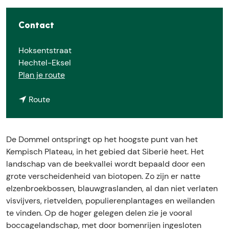
E
Contact
Hoksentstraat
Hechtel-Eksel
n
Plan je route
a
n
a
Route
a
r
a
D
r
e
De Dommel ontspringt op het hoogste punt van het
D
D
Kempisch Plateau, in het gebied dat Siberië heet. Het
e
o
landschap van de beekvallei wordt bepaald door een
D
m
grote verscheidenheid van biotopen. Zo zijn er natte
o
m
elzenbroekbossen, blauwgraslanden, al dan niet verlaten
m
e
visvijvers, rietvelden, populierenplantages en weilanden
m
l
te vinden. Op de hoger gelegen delen zie je vooral
e
v
boccagelandschap, met door bomenrijen ingesloten