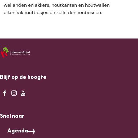
l
a
weilanden en akkers, houtkanten en houtwallen,
v
l
eikenhakhoutbosjes en zelfs dennenbossen.
a
l
l
e
l
i
e
i
Blijf op de hoogte
F
I
Y
a
n
o
c
s
u
Snel naar
e
t
T
b
a
u
Agenda
o
g
b