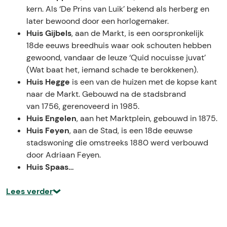
t
l
kern. Als ‘De Prins van Luik’ bekend als herberg en
a
e
later bewoond door een horlogemaker.
l
t
Huis Gijbels
, aan de Markt, is een oorspronkelijk
e
e
18de eeuws breedhuis waar ook schouten hebben
t
u
gewoond, vandaar de leuze ‘Quid nocuisse juvat’
e
t
(Wat baat het, iemand schade te berokkenen).
u
e
Huis Hegge
is een van de huizen met de kopse kant
t
n
naar de Markt. Gebouwd na de stadsbrand
e
-
van 1756, gerenoveerd in 1985.
n
e
Huis Engelen
, aan het Marktplein, gebouwd in 1875.
-
n
Huis Feyen
, aan de Stad, is een 18de eeuwse
e
a
stadswoning die omstreeks 1880 werd verbouwd
n
n
door Adriaan Feyen.
a
d
Huis Spaas…
n
e
d
r
Lees verder
e
e
r
w
e
o