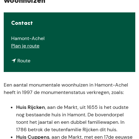
woonhuizen
E
Contact
Hamont-Achel
n
Plan je route
a
n
a
Route
a
r
a
M
r
o
Een aantal monumentale woonhuizen in Hamont-Achel
M
n
heeft in 1997 de monumentenstatus verkregen, zoals:
o
u
n
m
Huis Rijcken
, aan de Markt, uit 1655 is het oudste
u
e
nog bestaande huis in Hamont. De bovendorpel
m
n
toont het jaartal en een dubbel familiewapen. In
e
t
1786 betrok de teutenfamilie Rijcken dit huis.
n
a
Huis Cuppens
, aan de Markt, met een 17de eeuwse