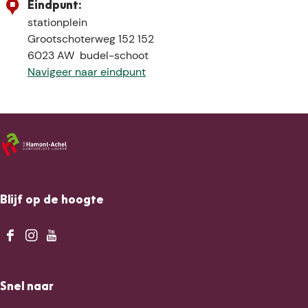
Eindpunt:
stationplein
Grootschoterweg 152 152
6023 AW
budel-schoot
Navigeer naar eindpunt
Blijf op de hoogte
F
I
Y
a
n
o
c
s
u
Snel naar
e
t
T