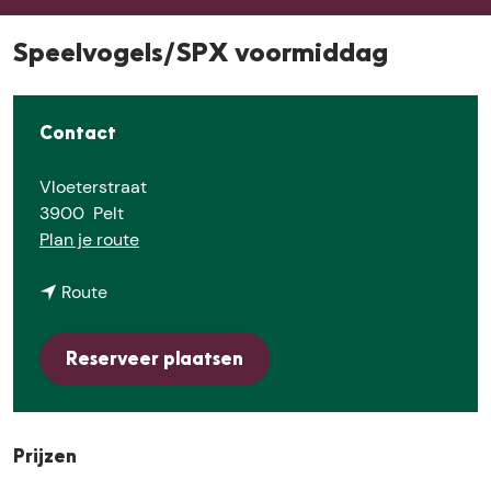
E
Speelvogels/SPX voormiddag
Contact
Vloeterstraat
3900
Pelt
n
Plan je route
a
n
a
Route
a
r
a
S
Reserveer plaatsen
r
p
S
e
p
e
e
l
Prijzen
e
v