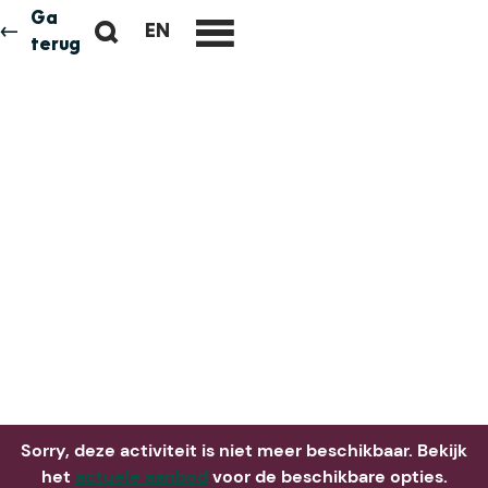
Ga
Z
EN
Neem me
vandaag
G
terug
M
o
O
e
e
T
n
k
O
u
e
T
n
H
E
E
N
G
L
I
S
H
P
A
Sorry, deze activiteit is niet meer beschikbaar. Bekijk
G
het
actuele aanbod
voor de beschikbare opties.