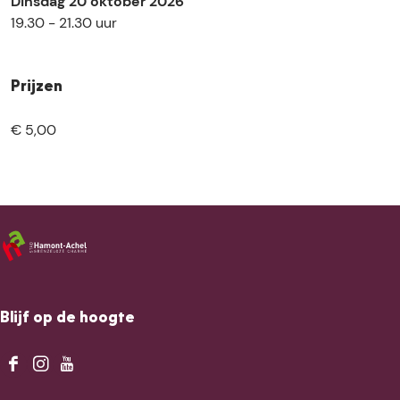
Dinsdag 20 oktober 2026
e
n
e
m
e
19.30 - 21.30 uur
n
t
n
e
n
e
t
n
n
e
t
Prijzen
n
e
n
€ 5,00
Blijf op de hoogte
F
I
Y
a
n
o