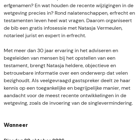
e
s
s
e
e
erfgenamen? En wat houden de recente wijzigingen in de
n
i
s
s
n
wetgeving precies in? Rond nalatenschappen, erfrecht en
a
e
i
s
a
testamenten leven heel wat vragen. Daarom organiseert
l
n
e
i
l
de bib een gratis infosessie met Natasja Vermeulen,
a
a
n
e
a
notarieel jurist en expert in erfrecht.
t
l
a
n
t
e
a
l
a
e
Met meer dan 30 jaar ervaring in het adviseren en
n
t
a
l
n
begeleiden van mensen bij het opstellen van een
e
e
t
a
e
testament, brengt Natasja heldere, objectieve en
n
n
e
t
n
betrouwbare informatie over een onderwerp dat velen
t
e
n
e
t
bezighoudt. Als veelgevraagd gastspreker deelt ze haar
e
n
e
n
e
kennis op een toegankelijke en begrijpelijke manier, met
s
t
n
e
s
aandacht voor de meest recente ontwikkelingen in de
t
e
t
n
t
wetgeving, zoals de invoering van de singlevermindering.
a
s
e
t
a
m
t
s
e
m
e
a
t
s
e
Wanneer
n
m
a
t
n
t
e
m
a
t