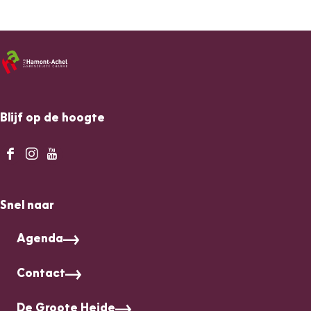
Blijf op de hoogte
F
I
Y
a
n
o
c
s
u
Snel naar
e
t
T
b
a
u
Agenda
o
g
b
o
r
e
Contact
k
a
D
D
m
e
De Groote Heide