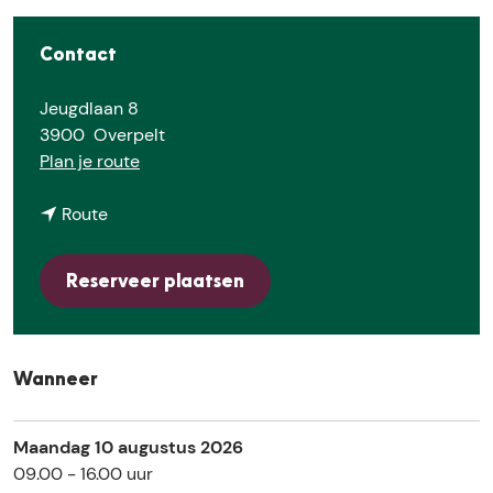
E
Contact
Jeugdlaan 8
3900
Overpelt
n
Plan je route
a
n
a
Route
a
r
a
W
Reserveer plaatsen
r
o
W
o
o
d
o
k
Wanneer
d
i
k
d
Maandag 10 augustus 2026
i
:
09.00 - 16.00 uur
d
a