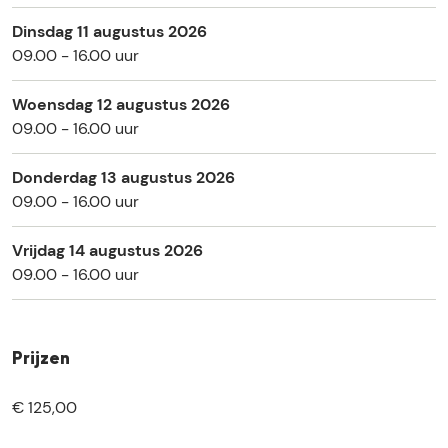
:
v
Dinsdag 11 augustus 2026
a
o
09.00 - 16.00 uur
v
n
o
t
Woensdag 12 augustus 2026
n
u
09.00 - 16.00 uur
t
u
u
r
Donderdag 13 augustus 2026
u
i
09.00 - 16.00 uur
r
n
i
h
n
e
Vrijdag 14 augustus 2026
h
t
09.00 - 16.00 uur
e
b
t
o
b
s
Prijzen
o
!
s
€ 125,00
!