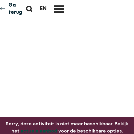
Ga
Z
EN
Neem me
vandaag
G
terug
M
o
O
e
e
T
n
k
O
u
e
T
n
H
E
E
N
G
L
I
S
H
P
A
Sorry, deze activiteit is niet meer beschikbaar. Bekijk
G
het
actuele aanbod
voor de beschikbare opties.