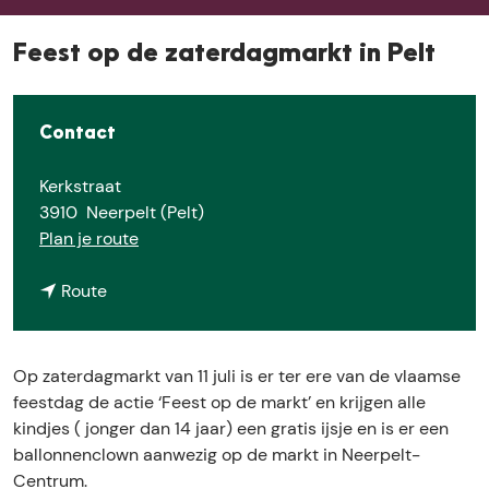
E
Feest op de zaterdagmarkt in Pelt
Contact
Kerkstraat
3910
Neerpelt (Pelt)
n
Plan je route
a
n
a
Route
a
r
a
F
r
e
Op zaterdagmarkt van 11 juli is er ter ere van de vlaamse
F
e
feestdag de actie ‘Feest op de markt’ en krijgen alle
e
s
kindjes ( jonger dan 14 jaar) een gratis ijsje en is er een
e
t
ballonnenclown aanwezig op de markt in Neerpelt-
s
o
Centrum.