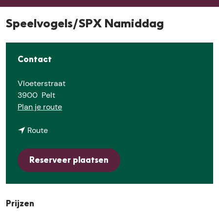
E
Speelvogels/SPX Namiddag
Contact
Vloeterstraat
3900
Pelt
n
Plan je route
a
n
a
Route
a
r
a
S
Reserveer plaatsen
r
p
S
e
p
e
e
l
Prijzen
e
v