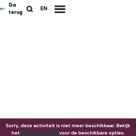
Ga
Z
EN
Neem me
vandaag
G
terug
M
o
O
e
e
T
n
k
O
u
e
T
n
H
E
E
N
G
L
I
S
H
P
A
Sorry, deze activiteit is niet meer beschikbaar. Bekijk
G
het
actuele aanbod
voor de beschikbare opties.