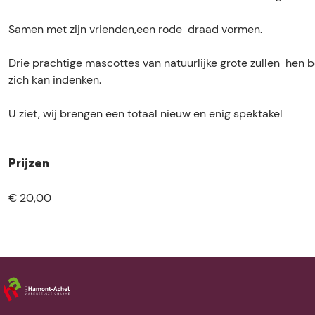
k
k
i
c
c
r
Samen met zijn vrienden,een rode draad vormen.
i
i
c
r
r
u
Drie prachtige mascottes van natuurlijke grote zullen he
c
c
s
zich kan indenken.
u
u
s
s
U ziet, wij brengen een totaal nieuw en enig spektakel
Prijzen
€ 20,00