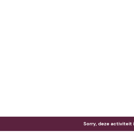
Neem me
vandaag
Sorry, deze activiteit