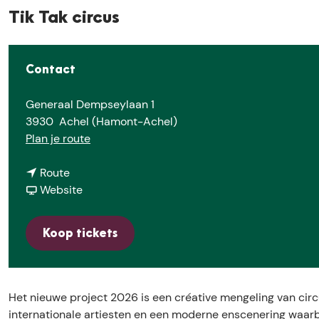
Tik Tak circus
Contact
Generaal Dempseylaan 1
3930
Achel (Hamont-Achel)
n
Plan je route
a
n
a
Route
a
v
r
Website
a
a
T
r
n
i
Koop tickets
T
T
k
i
i
T
k
k
a
T
T
k
Het nieuwe project 2026 is een créative mengeling van cir
a
a
c
internationale artiesten en een moderne enscenering waarbi