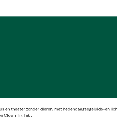
E
cus en theater zonder dieren, met hedendaagsegeluids-en lich
j Clown Tik Tak .