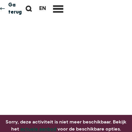
Ga
Z
EN
Neem me
vandaag
G
terug
M
o
O
e
e
T
n
k
O
u
e
T
n
H
E
E
N
G
L
I
S
H
P
A
Sorry, deze activiteit is niet meer beschikbaar. Bekijk
G
het
actuele aanbod
voor de beschikbare opties.