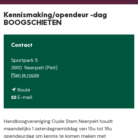
E
Kennismaking/opendeur -dag
BOOGSCHIETEN
Contact
Sportpark 5
3910
Neerpelt (Pelt)
n
Plan je route
a
n
a
Route
a
n
r
E-mail
a
a
K
r
a
e
K
r
n
Handboogvereniging Oude Stam Neerpelt houdt
e
K
n
maandelijks 1 zaterdagnamiddag van 15u tot 18u
n
e
i
opendeurdag om kennis te komen maken met