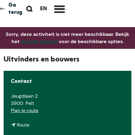
Ga
Z
EN
Neem me
vandaag
G
terug
M
o
O
e
e
T
n
k
Sorry, deze activiteit is niet meer beschikbaar. Bekijk
O
u
e
het
actuele aanbod
voor de beschikbare opties.
T
n
H
E
Uitvinders en bouwers
E
N
G
Contact
L
I
Jeugdlaan 2
S
3900
Pelt
H
n
Plan je route
P
a
A
n
a
Route
G
a
r