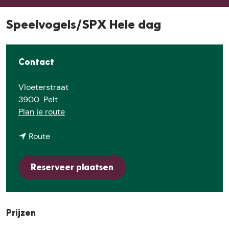
E
Speelvogels/SPX Hele dag
Contact
Vloeterstraat
3900
Pelt
n
Plan je route
a
n
a
Route
a
r
a
S
Reserveer plaatsen
r
p
S
e
p
e
e
l
Prijzen
e
v