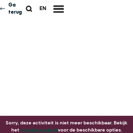
Ga
Z
EN
Neem me
vandaag
G
terug
M
o
O
e
e
T
n
k
O
u
e
T
n
H
E
E
N
G
L
I
S
H
P
A
Sorry, deze activiteit is niet meer beschikbaar. Bekijk
G
het
actuele aanbod
voor de beschikbare opties.