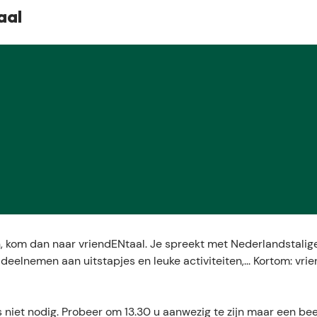
E
aal
n, kom dan naar vriendENtaal. Je spreekt met Nederlandstalige 
 deelnemen aan uitstapjes en leuke activiteiten,... Kortom: vri
s niet nodig. Probeer om 13.30 u aanwezig te zijn maar een bee