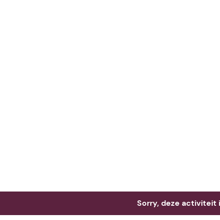
Neem me
vandaag
Sorry, deze activiteit