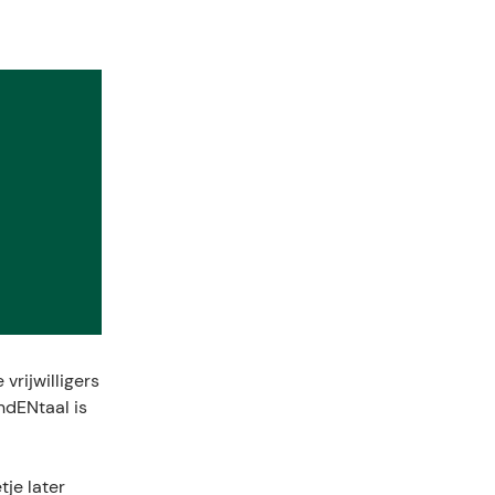
vrijwilligers
endENtaal is
tje later