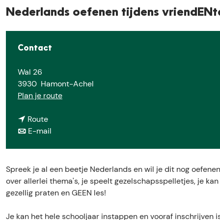
Nederlands oefenen tijdens vriendENt
Contact
Wal 26
3930
Hamont-Achel
n
Plan je route
a
n
a
Route
a
n
r
E-mail
a
a
N
r
a
e
N
r
d
Spreek je al een beetje Nederlands en wil je dit nog oefene
e
N
e
over allerlei thema's, je speelt gezelschapsspelletjes, je kan
d
e
r
gezellig praten en GEEN les!
e
d
l
r
e
a
Je kan het hele schooljaar instappen en vooraf inschrijven i