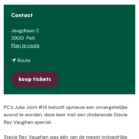
E
Contact
Jeugdlaan 2
3900
Pelt
n
Plan je route
a
n
a
Route
a
r
a
P
koop tickets
r
C
P
'
C
s
'
J
PC’s Juke Joint #14 belooft opnieuw een onvergetelijke
s
u
avond te worden, deze keer met een zinderende Stevie
J
k
Ray Vaughan special.
u
e
k
J
Stevie Ray Vaughan was één van de meest invloedrijke