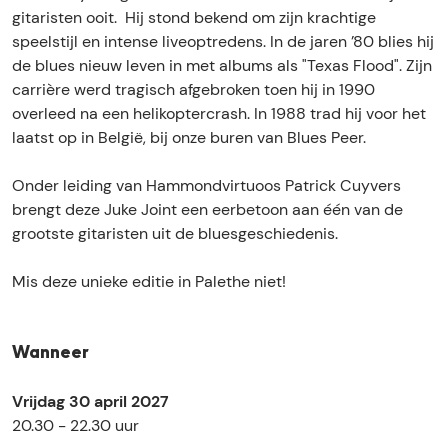
e
o
gitaristen ooit. Hij stond bekend om zijn krachtige
J
i
speelstijl en intense liveoptredens. In de jaren ’80 blies hij
o
n
de blues nieuw leven in met albums als "Texas Flood". Zijn
i
t
carrière werd tragisch afgebroken toen hij in 1990
n
1
overleed na een helikoptercrash. In 1988 trad hij voor het
t
4
laatst op in België, bij onze buren van Blues Peer.
1
4
Onder leiding van Hammondvirtuoos Patrick Cuyvers
brengt deze Juke Joint een eerbetoon aan één van de
grootste gitaristen uit de bluesgeschiedenis.
Mis deze unieke editie in Palethe niet!
Wanneer
Vrijdag 30 april 2027
20.30 - 22.30 uur