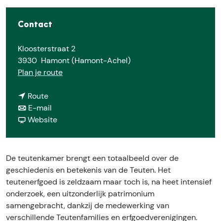
E
Contact
Kloosterstraat 2
3930
Hamont (Hamont-Achel)
n
Plan je route
a
n
a
Route
a
n
r
E-mail
a
a
v
B
Website
r
a
a
e
B
r
n
z
e
B
B
o
De teutenkamer brengt een totaalbeeld over de
z
e
e
e
geschiedenis en betekenis van de Teuten. Het
o
z
z
k
teutenerfgoed is zeldzaam maar toch is, na heet intensief
e
o
o
d
onderzoek, een uitzonderlijk patrimonium
k
e
e
e
samengebracht, dankzij de medewerking van
d
k
k
T
verschillende Teutenfamilies en erfgoedverenigingen.