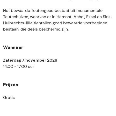
e
d
d
e
T
e
e
u
Het bewaarde Teutengoed bestaat uit monumentale
e
T
T
t
Teutenhuizen, waarvan er in Hamont-Achel, Eksel en Sint-
u
e
e
e
Huibrechts-lille tientallen goed bewaarde voorbeelden
t
u
u
n
bestaan, die deels beschermd zijn.
e
t
t
k
n
e
e
a
k
n
n
m
Wanneer
a
k
k
e
m
a
a
r
Zaterdag 7 november 2026
e
m
m
14.00 - 17.00 uur
r
e
e
r
r
Prijzen
Gratis