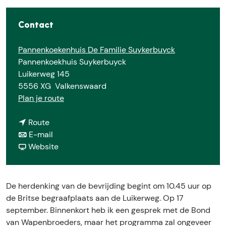
Contact
Pannenkoekenhuis De Familie Suykerbuyck
Pannenkoekhuis Suykerbuyck
Luikerweg 145
5556 XG
Valkenswaard
n
Plan je route
a
n
a
Route
a
n
r
E-mail
a
a
v
H
Website
r
a
a
e
H
r
n
r
e
H
H
d
De herdenking van de bevrijding begint om 10.45 uur op
r
e
e
e
de Britse begraafplaats aan de Luikerweg. Op 17
d
r
r
n
september. Binnenkort heb ik een gesprek met de Bond
e
d
d
k
van Wapenbroeders, maar het programma zal ongeveer