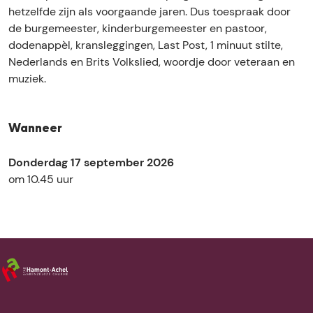
n
e
e
i
hetzelfde zijn als voorgaande jaren. Dus toespraak door
k
n
n
n
de burgemeester, kinderburgemeester en pastoor,
i
k
k
g
dodenappèl, kransleggingen, Last Post, 1 minuut stilte,
n
i
i
b
Nederlands en Brits Volkslied, woordje door veteraan en
g
n
n
e
muziek.
b
g
g
v
e
b
b
r
v
e
e
i
Wanneer
r
v
v
j
i
r
r
d
Donderdag 17 september 2026
j
i
i
i
om 10.45 uur
d
j
j
n
i
d
d
g
n
i
i
V
g
n
n
a
V
g
g
l
a
V
V
k
l
a
a
e
k
l
l
n