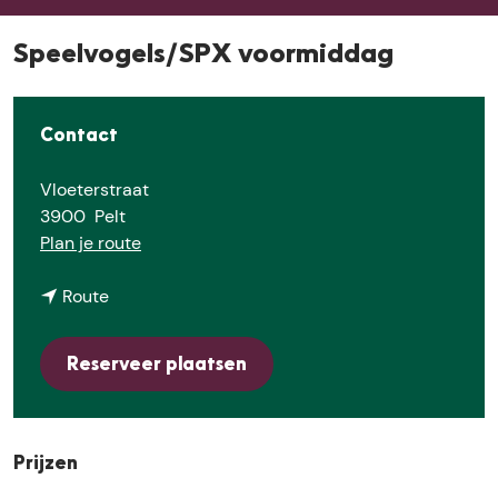
E
Speelvogels/SPX voormiddag
Contact
Vloeterstraat
3900
Pelt
n
Plan je route
a
n
a
Route
a
r
a
S
Reserveer plaatsen
r
p
S
e
p
e
e
l
Prijzen
e
v