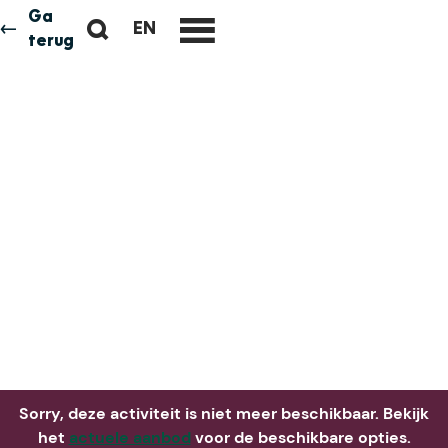
Ga
Z
EN
Neem me
vandaag
G
terug
M
o
O
e
e
T
n
k
O
u
e
T
n
H
E
E
N
G
L
I
S
H
P
A
Sorry, deze activiteit is niet meer beschikbaar. Bekijk
G
het
actuele aanbod
voor de beschikbare opties.