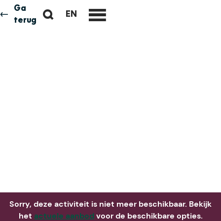
Ga
Z
EN
Neem me
vandaag
G
terug
M
o
O
e
e
T
n
k
O
u
e
T
n
H
E
E
N
G
L
I
S
H
P
A
Sorry, deze activiteit is niet meer beschikbaar. Bekijk
G
het
actuele aanbod
voor de beschikbare opties.