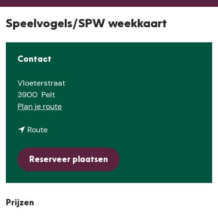
E
Speelvogels/SPW weekkaart
Contact
Vloeterstraat
3900
Pelt
n
Plan je route
a
n
a
Route
a
r
a
S
Reserveer plaatsen
r
p
S
e
p
e
e
l
Prijzen
e
v