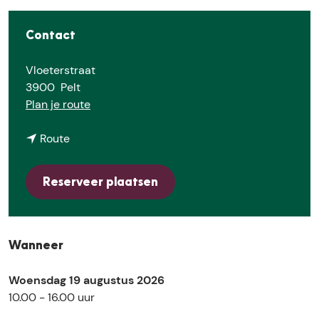
E
Contact
Vloeterstraat
3900
Pelt
n
Plan je route
a
n
a
Route
a
r
a
S
Reserveer plaatsen
r
p
S
e
p
e
e
l
Wanneer
e
v
l
o
Woensdag 19 augustus 2026
v
g
10.00 - 16.00 uur
o
e