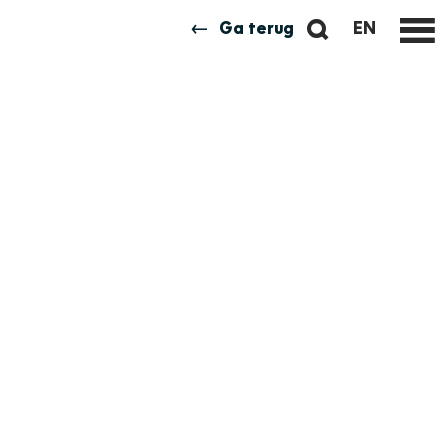
Z
Ga terug
EN
G
M
o
O
e
e
T
n
k
O
u
e
T
n
H
E
E
N
G
L
I
S
H
P
A
G