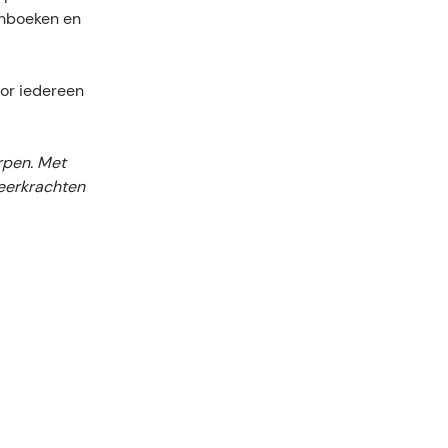
enboeken en
oor iedereen
rpen. Met
leerkrachten