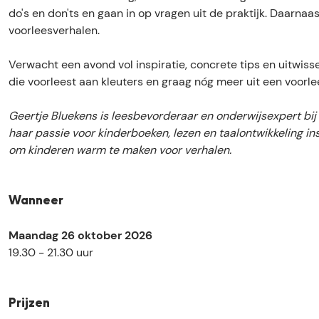
i
c
a
i
do's en don'ts en gaan in op vragen uit de praktijk. Daarn
e
t
c
e
voorleesverhalen.
f
i
t
f
v
e
i
v
Verwacht een avond vol inspiratie, concrete tips en uitwiss
o
f
e
o
die voorleest aan kleuters en graag nóg meer uit een voorl
o
v
f
o
r
o
v
r
Geertje Bluekens is leesbevorderaar en onderwijsexpert bi
l
o
o
l
haar passie voor kinderboeken, lezen en taalontwikkeling insp
e
r
o
e
om kinderen warm te maken voor verhalen.
z
l
r
z
e
e
l
e
n
z
e
n
Wanneer
a
e
z
a
a
n
e
a
Maandag 26 oktober 2026
n
a
n
n
19.30 - 21.30 uur
k
a
a
k
l
n
a
l
e
k
n
e
Prijzen
u
l
k
u