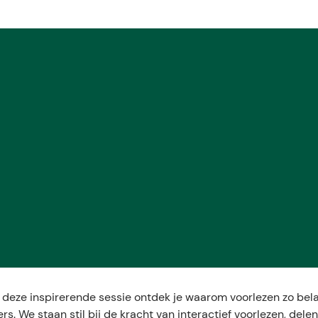
E
 deze inspirerende sessie ontdek je waarom voorlezen zo belan
ers. We staan stil bij de kracht van interactief voorlezen, dele