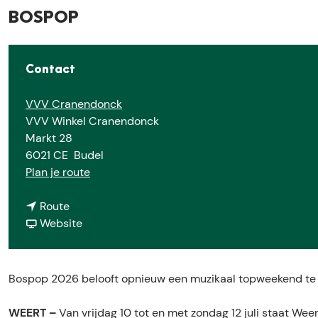
BOSPOP
Contact
VVV Cranendonck
VVV Winkel Cranendonck
Markt 28
6021 CE
Budel
n
Plan je route
a
n
a
Route
a
v
r
Website
a
a
B
r
n
O
B
B
S
Bospop 2026 belooft opnieuw een muzikaal topweekend te
O
O
P
S
S
O
WEERT –
Van vrijdag 10 tot en met zondag 12 juli staat Wee