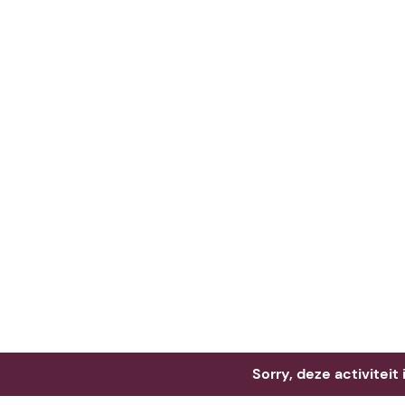
Neem me
vandaag
Sorry, deze activiteit