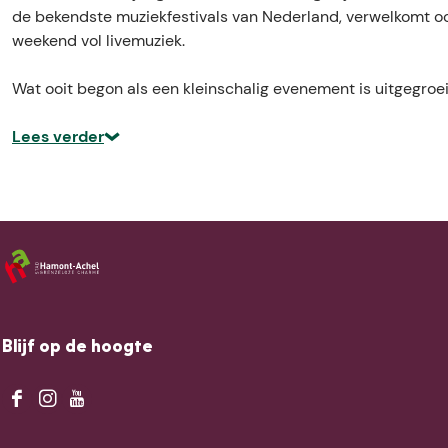
P
P
P
de bekendste muziekfestivals van Nederland, verwelkomt oo
O
O
weekend vol livemuziek.
P
P
Wat ooit begon als een kleinschalig evenement is uitgegroe
Lees verder
Blijf op de hoogte
F
I
Y
a
n
o