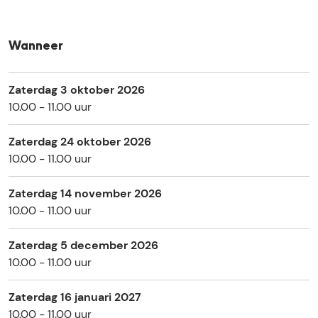
y
r
g
o
r
e
Wanneer
o
p
e
6
Zaterdag 3 oktober 2026
p
-
10.00 - 11.00 uur
6
1
-
4
Zaterdag 24 oktober 2026
1
t
10.00 - 11.00 uur
4
o
t
t
Zaterdag 14 november 2026
o
1
10.00 - 11.00 uur
t
6
1
j
Zaterdag 5 december 2026
6
a
10.00 - 11.00 uur
j
a
a
r
a
Zaterdag 16 januari 2027
r
10.00 - 11.00 uur