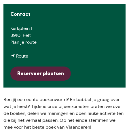
E
Contact
Kerkplein 1
3910
Pelt
n
Plan je route
a
n
a
Route
a
r
a
L
Reserveer plaatsen
r
e
L
e
e
s
e
j
Ben jij een echte boekenwurm? En babbel je graag over
s
u
wat je leest? Tijdens onze bijeenkomsten praten we over
j
r
de boeken, delen we meningen en doen leuke activiteiten
u
y
die bij het verhaal passen. Op het einde stemmen we
r
g
mee voor het beste boek van Vlaanderen!