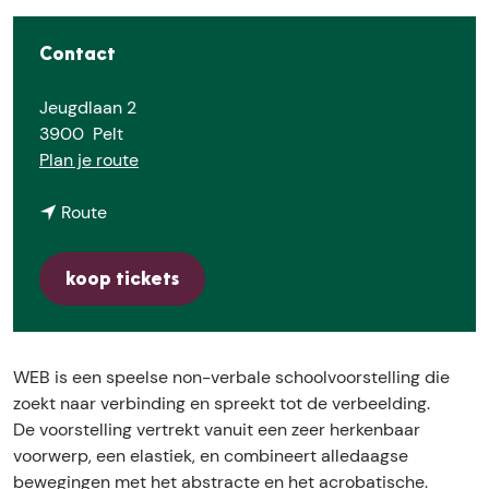
E
Contact
Jeugdlaan 2
3900
Pelt
n
Plan je route
a
n
a
Route
a
r
a
O
koop tickets
r
n
O
a
n
f
a
(
WEB is een speelse non-verbale schoolvoorstelling die
f
2
zoekt naar verbinding en spreekt tot de verbeelding.
(
e
De voorstelling vertrekt vanuit een zeer herkenbaar
2
l
voorwerp, een elastiek, en combineert alledaagse
e
e
bewegingen met het abstracte en het acrobatische.