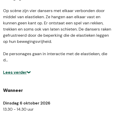
l
e
e
r
Op scène zijn vier dansers met elkaar verbonden door
e
j
middel van elastieken. Ze hangen aan elkaar vast en
r
a
kunnen geen kant op. Er ontstaat een spel van rekken,
j
a
trekken en soms ook van laten schieten. De dansers raken
a
r
gefrustreerd door de beperking die de elastieken leggen
a
)
op hun bewegingsvrijheid.
r
)
De personages gaan in interactie met de elastieken, die
d…
Lees verder
Wanneer
Dinsdag 6 oktober 2026
13.30 - 14.30 uur