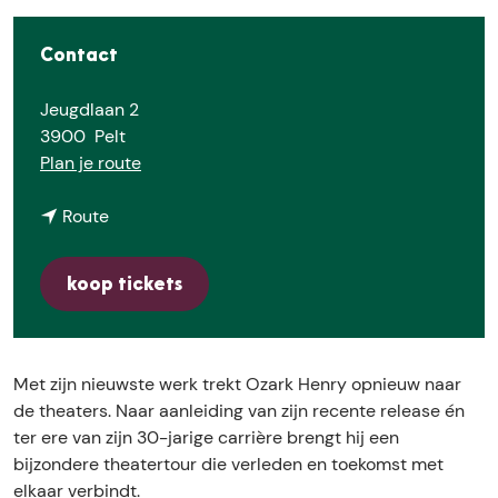
E
Contact
Jeugdlaan 2
3900
Pelt
n
Plan je route
a
n
a
Route
a
r
a
O
koop tickets
r
z
O
a
z
r
a
k
Met zijn nieuwste werk trekt Ozark Henry opnieuw naar
r
H
de theaters. Naar aanleiding van zijn recente release én
k
e
ter ere van zijn 30-jarige carrière brengt hij een
H
n
bijzondere theatertour die verleden en toekomst met
e
r
elkaar verbindt.