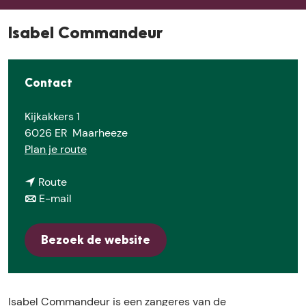
Isabel Commandeur
Contact
Kijkakkers 1
6026 ER
Maarheeze
n
Plan je route
a
n
a
Route
a
n
r
E-mail
a
a
I
r
a
s
Bezoek de website
I
r
a
s
I
b
a
s
e
b
a
l
Isabel Commandeur is een zangeres van de