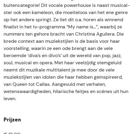
e
b
C
buitencategorie! Dit vocale powerhouse is naast musical-
l
e
o
ster ook een kameleon, die moeiteloos van het ene genre
C
l
m
op het andere springt. Ze liet dit o.a. horen als winnend
o
C
m
finalist in het tv-programma “My name is…”, waarbij ze
m
o
a
nummers ten gehore bracht van Christina Aguilera. Die
m
m
n
brede context aan muziekstijlen is de basis voor haar
a
m
d
voorstelling, waarin ze een ode brengt aan de vele
n
a
e
beroemde ‘diva’s en divo’s’ uit de wereld van pop, jazz,
d
n
u
soul, musical en opera. Met haar veelzijdig stemgeluid
e
d
r
neemt dit muzikale multitalent je mee door de vele
u
e
muziekstijlen van idolen die haar hebben geïnspireerd,
r
u
van Queen tot Callas. Aangevuld met verhalen,
r
wetenswaardigheden, hilarische feitjes en scènes uit hun
leven.
Prijzen