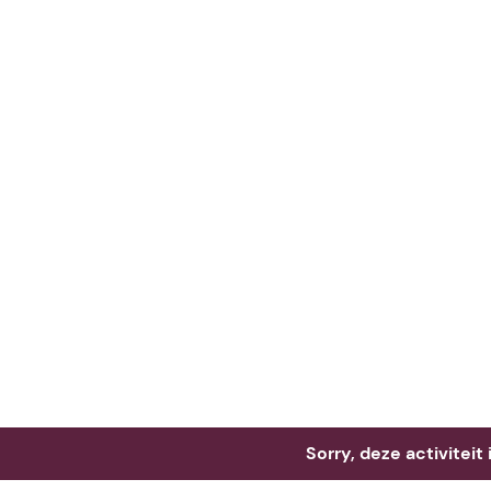
Neem me
vandaag
Sorry, deze activiteit