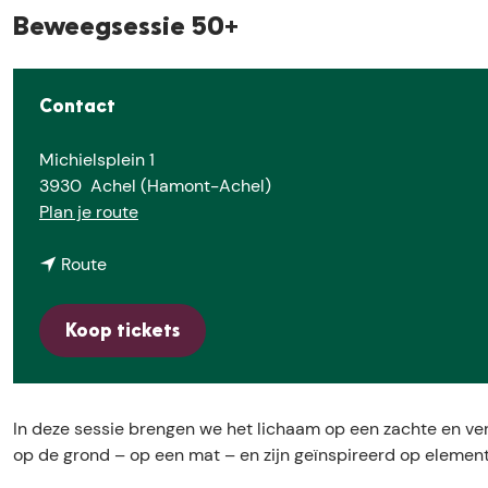
Beweegsessie 50+
Contact
Michielsplein 1
3930
Achel (Hamont-Achel)
n
Plan je route
a
n
a
Route
a
r
a
B
Koop tickets
r
e
B
w
e
e
w
e
In deze sessie brengen we het lichaam op een zachte en ve
e
g
op de grond – op een mat – en zijn geïnspireerd op element
e
s