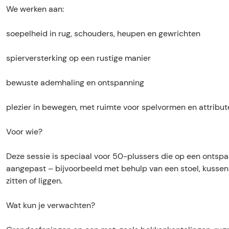
g
e
We werken aan:
s
s
e
s
soepelheid in rug, schouders, heupen en gewrichten
s
i
s
e
spierversterking op een rustige manier
i
5
e
0
bewuste ademhaling en ontspanning
5
+
0
plezier in bewegen, met ruimte voor spelvormen en attribut
+
Voor wie?
Deze sessie is speciaal voor 50-plussers die op een ontsp
aangepast – bijvoorbeeld met behulp van een stoel, kussen 
zitten of liggen.
Wat kun je verwachten?