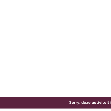
Neem me
vandaag
Sorry, deze activiteit