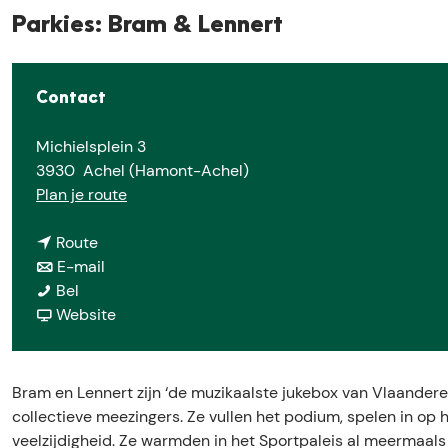
Parkies: Bram & Lennert
Contact
Michielsplein 3
3930
Achel (Hamont-Achel)
n
Plan je route
a
n
a
Route
a
n
r
E-mail
P
a
a
P
Bel
a
r
a
v
a
Website
r
P
r
a
r
k
a
P
n
k
i
r
a
P
i
Bram en Lennert zijn ‘de muzikaalste jukebox van Vlaandere
e
k
r
a
e
collectieve meezingers. Ze vullen het podium, spelen in op 
s
i
k
r
s
veelzijdigheid. Ze warmden in het Sportpaleis al meermaals