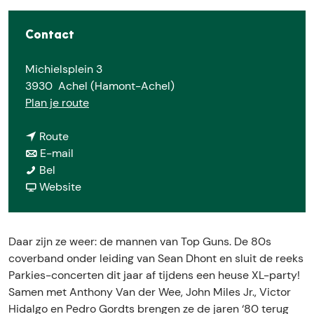
E
Contact
Michielsplein 3
3930
Achel (Hamont-Achel)
n
Plan je route
a
n
a
Route
a
n
r
E-mail
P
a
a
P
Bel
a
r
a
v
a
Website
r
P
r
a
r
k
a
P
n
k
i
r
a
P
i
Daar zijn ze weer: de mannen van Top Guns. De 80s
e
k
r
a
e
coverband onder leiding van Sean Dhont en sluit de reeks
s
i
k
r
s
Parkies-concerten dit jaar af tijdens een heuse XL-party!
X
e
i
k
X
Samen met Anthony Van der Wee, John Miles Jr., Victor
L
s
e
i
L
Hidalgo en Pedro Gordts brengen ze de jaren ‘80 terug