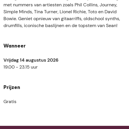
m
X
s
e
m
met nummers van artiesten zoals Phil Collins, Journey,
e
L
X
s
e
Simple Minds, Tina Turner, Lionel Richie, Toto en David
t
m
L
X
t
Bowie. Geniet opnieuw van gitaarriffs, oldschool synths,
T
e
m
L
T
drumfills, iconische baslijnen en de topstem van Sean!
o
t
e
m
o
p
T
t
e
p
G
o
T
t
G
Wanneer
u
p
o
T
u
n
G
p
o
n
Vrijdag 14 augustus 2026
s
u
G
p
s
19.00 - 23.15 uur
n
u
G
s
n
u
s
n
Prijzen
s
Gratis