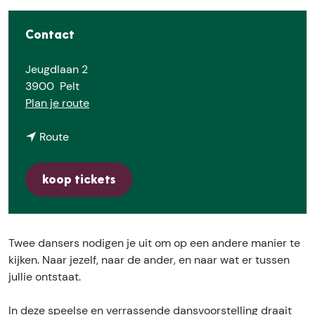
E
Contact
Jeugdlaan 2
3900
Pelt
n
Plan je route
a
n
a
Route
a
r
a
T
koop tickets
r
o
T
u
o
t
u
P
Twee dansers nodigen je uit om op een andere manier te
t
e
kijken. Naar jezelf, naar de ander, en naar wat er tussen
P
t
jullie ontstaat.
e
i
t
t
In deze speelse en verrassende dansvoorstelling draait