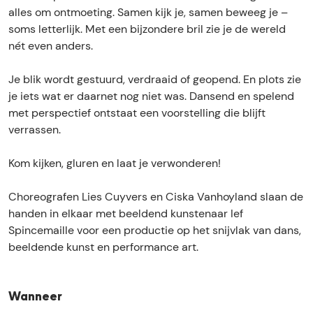
i
&
alles om ontmoeting. Samen kijk je, samen beweeg je –
t
I
soms letterlijk. Met een bijzondere bril zie je de wereld
&
e
nét even anders.
I
f
e
S
Je blik wordt gestuurd, verdraaid of geopend. En plots zie
f
p
je iets wat er daarnet nog niet was. Dansend en spelend
S
i
met perspectief ontstaat een voorstelling die blijft
p
n
verrassen.
i
c
n
e
Kom kijken, gluren en laat je verwonderen!
c
m
e
a
Choreografen Lies Cuyvers en Ciska Vanhoyland slaan de
m
i
handen in elkaar met beeldend kunstenaar Ief
a
l
Spincemaille voor een productie op het snijvlak van dans,
i
l
beeldende kunst en performance art.
l
e
l
e
Wanneer