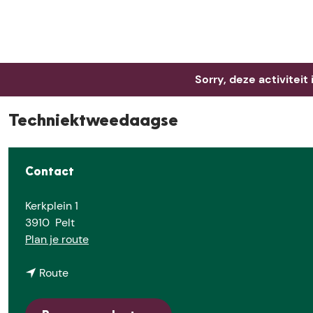
Neem me
vandaag
Sorry, deze activiteit
Techniektweedaagse
Contact
Kerkplein 1
3910
Pelt
n
Plan je route
a
n
a
Route
a
r
a
T