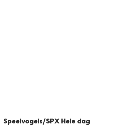
Neem me
vandaag
Speelvogels/SPX Hele dag