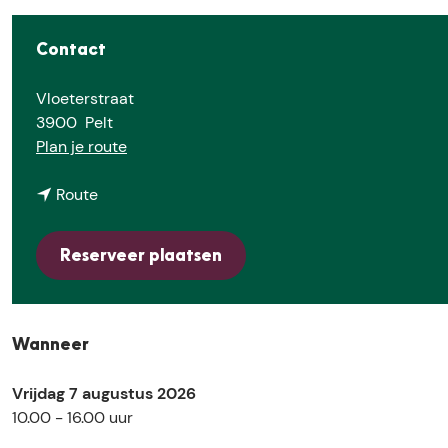
Contact
Vloeterstraat
3900
Pelt
n
Plan je route
a
n
a
Route
a
r
a
S
Reserveer plaatsen
r
p
S
e
p
e
e
l
Wanneer
e
v
l
o
Vrijdag 7 augustus 2026
v
g
10.00 - 16.00 uur
o
e