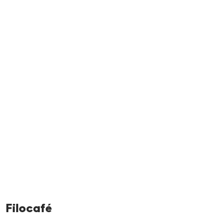
Neem me
vandaag
Filocafé