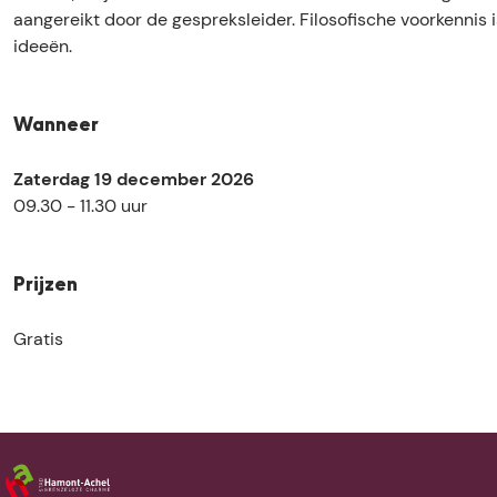
é
f
a
aangereikt door de gespreksleider. Filosofische voorkennis 
é
f
ideeën.
é
Wanneer
Zaterdag 19 december 2026
09.30 - 11.30 uur
Prijzen
Gratis