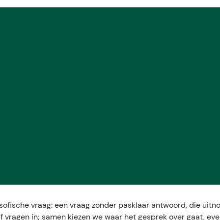
E
sofische vraag: een vraag zonder pasklaar antwoord, die uitno
lf vragen in; samen kiezen we waar het gesprek over gaat, ev