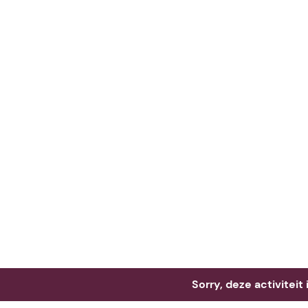
Neem me
vandaag
Sorry, deze activiteit