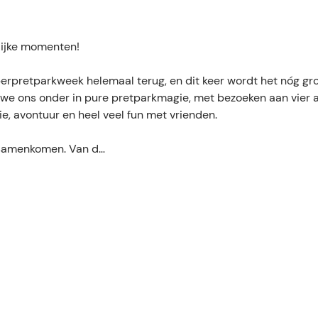
lijke momenten!
erpretparkweek helemaal terug, en dit keer wordt het nóg gro
we ons onder in pure pretparkmagie, met bezoeken aan vier 
e, avontuur en heel veel fun met vrienden.
t samenkomen. Van d…