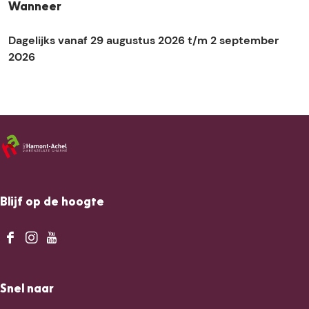
s
s
n
o
Wanneer
i
i
B
k
n
n
u
Dagelijks vanaf 29 augustus 2026 t/m 2 september
B
B
B
d
2026
u
u
u
e
d
d
d
l
e
e
e
l
l
l
Blijf op de hoogte
F
I
Y
a
n
o
c
s
u
Snel naar
e
t
T