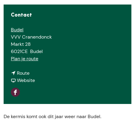
Contact
Budel
VVV Cranendonck
Markt 28
6021CE
Budel
n
Plan je route
a
n
a
Route
a
v
r
Website
a
a
K
r
n
e
F
K
K
r
a
e
e
m
c
r
r
i
De kermis komt ook dit jaar weer naar Budel.
e
m
m
s
b
i
i
i
o