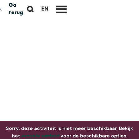
Ga
Z
EN
Neem me
G
terug
M
o
O
e
e
T
n
k
O
u
e
T
n
H
E
E
N
G
L
I
S
H
P
A
Sorry, deze activiteit is niet meer beschikbaar. Bekijk
G
het
actuele aanbod
voor de beschikbare opties.