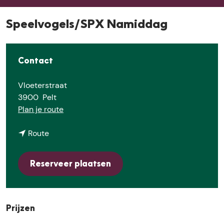
E
Speelvogels/SPX Namiddag
Contact
Vloeterstraat
3900
Pelt
n
Plan je route
a
n
a
Route
a
r
a
S
Reserveer plaatsen
r
p
S
e
p
e
e
l
Prijzen
e
v